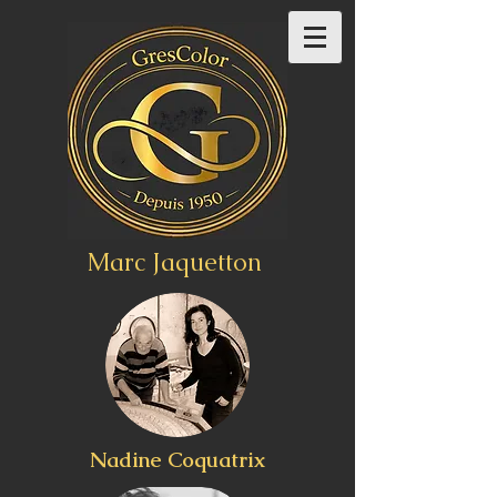
Marc Jaquetton
Nadine Coquatrix